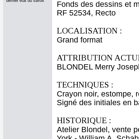
dernier état du savoir.
Fonds des dessins et m
RF 52534, Recto
LOCALISATION :
Grand format
ATTRIBUTION ACTUE
BLONDEL Merry Josep
TECHNIQUES :
Crayon noir, estompe, r
Signé des initiales en 
HISTORIQUE :
Atelier Blondel, vente
York - William A. Schab