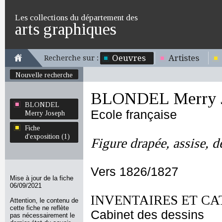
Les collections du département des
arts graphiques
Oeuvres
Artistes
Recherche sur :
Nouvelle recherche
BLONDEL Merry 
BLONDEL
Ecole française
Merry Joseph
Fiche
d'exposition (1)
Figure drapée, assise, d
Vers 1826/1827
Mise à jour de la fiche
06/09/2021
INVENTAIRES ET CA
Attention, le contenu de
cette fiche ne reflète
Cabinet des dessins
pas nécessairement le