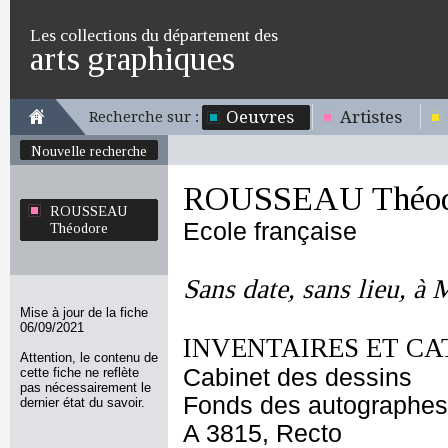
Les collections du département des
arts graphiques
Oeuvres
Artistes
Recherche sur :
Nouvelle recherche
ROUSSEAU Théod
ROUSSEAU
Ecole française
Théodore
Sans date, sans lieu, à
Mise à jour de la fiche
06/09/2021
INVENTAIRES ET CA
Attention, le contenu de
Cabinet des dessins
cette fiche ne reflète
pas nécessairement le
Fonds des autographes
dernier état du savoir.
A 3815, Recto