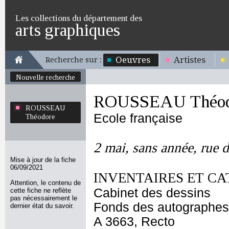
Les collections du département des
arts graphiques
Oeuvres
Artistes
Recherche sur :
Nouvelle recherche
ROUSSEAU Théod
ROUSSEAU
Ecole française
Théodore
2 mai, sans année, rue 
Mise à jour de la fiche
06/09/2021
INVENTAIRES ET CA
Attention, le contenu de
Cabinet des dessins
cette fiche ne reflète
pas nécessairement le
Fonds des autographes
dernier état du savoir.
A 3663, Recto