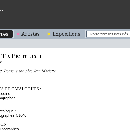
es
res
Artistes
Expositions
E Pierre Jean
se
9, Rome, à son père Jean Mariette
S ET CATALOGUES :
essins
tographes
talogue :
tographes C1646
ON :
autographes