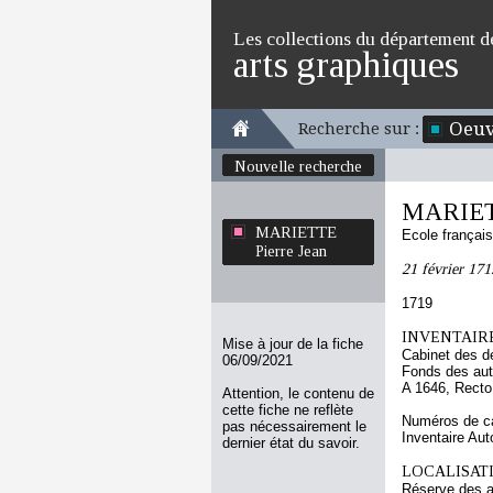
Les collections du département d
arts graphiques
Oeuv
Recherche sur :
Nouvelle recherche
MARIETT
MARIETTE
Ecole françai
Pierre Jean
21 février 171
1719
INVENTAIRE
Mise à jour de la fiche
Cabinet des d
06/09/2021
Fonds des au
A 1646, Recto
Attention, le contenu de
cette fiche ne reflète
Numéros de ca
pas nécessairement le
Inventaire Au
dernier état du savoir.
LOCALISATI
Réserve des 