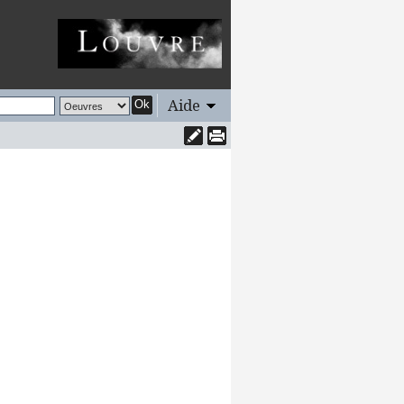
Aide
Ok