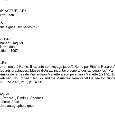
5
ON ACTUELLE :
rre Jean
S :
phe signée, six pages in-8°.
 :
en 1967.
enance : Jaquier
tion : don
ition : 1967
RE :
ter un mois à Rome. Il raconte son voyage jusqu'à Rome par Rimini, Pesaro, A
s arts graphiques, Musée d'Orsay, inventaire général des autographes', Pari
semble de lettres de Pierre-Jean Mariette à son père Jean Mariette (1717-1718
Sketched, No Etched : Jan Six and the Mariettes' Rembrandt Oeuvre for Prince
, June 2020, n° 2, p. 140-151.
Jaquier
, Pesaro+, Rimini+, Ancône+
ariette, Jean+
ettre autographe signée