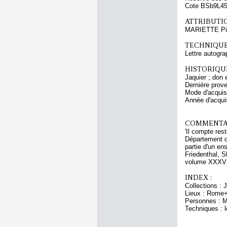
Cote BSb9L4
ATTRIBUTI
MARIETTE Pie
TECHNIQUE
Lettre autogra
HISTORIQUE
Jaquier ; don 
Dernière prov
Mode d'acquisi
Année d'acquis
COMMENTAI
'Il compte res
Département de
partie d'un en
Friedenthal, 
volume XXXVII
INDEX :
Collections : 
Lieux : Rome+
Personnes : M
Techniques : l