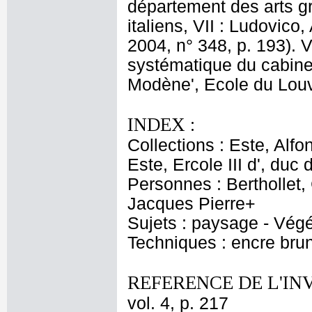
département des arts g
italiens, VII : Ludovico
2004, n° 348, p. 193). 
systématique du cabinet
Modène', Ecole du Louvr
INDEX :
Collections : Este, Alfo
Este, Ercole III d', du
Personnes : Berthollet,
Jacques Pierre+
Sujets : paysage - Végé
Techniques : encre brun
REFERENCE DE L'IN
vol. 4, p. 217