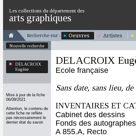
Les collections du département des
arts graphiques
Oeuvres
Artistes
Recherche sur :
Nouvelle recherche
DELACROIX Eug
DELACROIX
Ecole française
Eugène
Sans date, sans lieu, 
Mise à jour de la fiche
06/09/2021
INVENTAIRES ET CA
Attention, le contenu de
Cabinet des dessins
cette fiche ne reflète
pas nécessairement le
Fonds des autographes
dernier état du savoir.
A 855.A, Recto