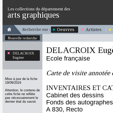
Les collections du département des
arts graphiques
Oeuvres
Artistes
Recherche sur :
Nouvelle recherche
DELACROIX Eug
DELACROIX
Ecole française
Eugène
Carte de visite annotée
Mise à jour de la fiche
19/09/2024
INVENTAIRES ET CA
Attention, le contenu de
Cabinet des dessins
cette fiche ne reflète
pas nécessairement le
Fonds des autographes
dernier état du savoir.
A 830, Recto