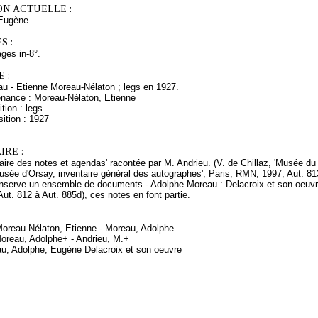
ON ACTUELLE :
Eugène
S :
ages in-8°.
 :
u - Etienne Moreau-Nélaton ; legs en 1927.
enance : Moreau-Nélaton, Etienne
tion : legs
ition : 1927
RE :
ffaire des notes et agendas' racontée par M. Andrieu. (V. de Chillaz, 'Musée d
sée d'Orsay, inventaire général des autographes', Paris, RMN, 1997, Aut. 813
nserve un ensemble de documents - Adolphe Moreau : Delacroix et son oeuvr
ut. 812 à Aut. 885d), ces notes en font partie.
 Moreau-Nélaton, Etienne - Moreau, Adolphe
oreau, Adolphe+ - Andrieu, M.+
au, Adolphe, Eugène Delacroix et son oeuvre