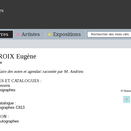
es
res
Artistes
Expositions
OIX Eugène
se
ffaire des notes et agendas' racontée par M. Andrieu
S ET CATALOGUES :
essins
tographes
© Gran
talogue :
tographes C813
ON :
autographes