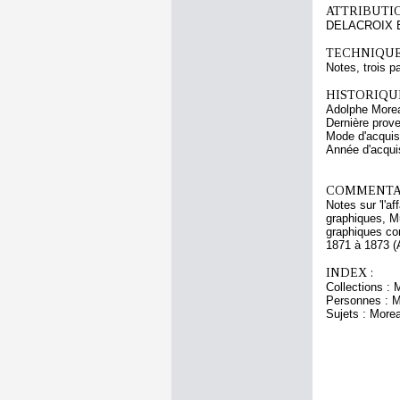
ATTRIBUTI
DELACROIX 
TECHNIQUE
Notes, trois p
HISTORIQUE
Adolphe Morea
Dernière prov
Mode d'acquisi
Année d'acquis
COMMENTAI
Notes sur 'l'a
graphiques, Mu
graphiques co
1871 à 1873 (A
INDEX :
Collections :
Personnes : M
Sujets : More