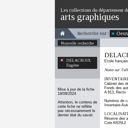
Les collections du département d
arts graphiques
Oeuv
Recherche sur :
Nouvelle recherche
DELACR
DELACROIX
Ecole françai
Eugène
Notes sur 'l'a
INVENTAIRE
Cabinet des d
Fonds des au
Mise à jour de la fiche
A 813, Recto
19/09/2024
Numéros de ca
Attention, le contenu de
Inventaire Au
cette fiche ne reflète
pas nécessairement le
LOCALISATI
dernier état du savoir.
Réserve des 
Cote AR25L2