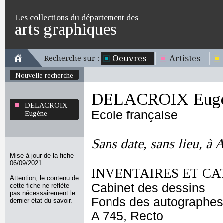
Les collections du département des
arts graphiques
Oeuvres
Artistes
Recherche sur :
Nouvelle recherche
DELACROIX Eug
DELACROIX
Ecole française
Eugène
Sans date, sans lieu, à
Mise à jour de la fiche
06/09/2021
INVENTAIRES ET CA
Attention, le contenu de
Cabinet des dessins
cette fiche ne reflète
pas nécessairement le
Fonds des autographes
dernier état du savoir.
A 745, Recto