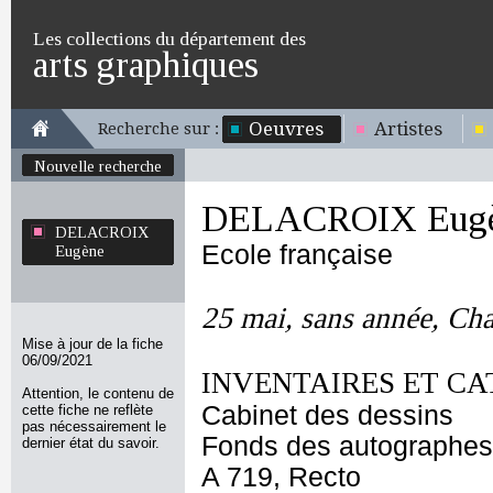
Les collections du département des
arts graphiques
Oeuvres
Artistes
Recherche sur :
Nouvelle recherche
DELACROIX Eug
DELACROIX
Ecole française
Eugène
25 mai, sans année, Ch
Mise à jour de la fiche
06/09/2021
INVENTAIRES ET CA
Attention, le contenu de
Cabinet des dessins
cette fiche ne reflète
pas nécessairement le
Fonds des autographes
dernier état du savoir.
A 719, Recto