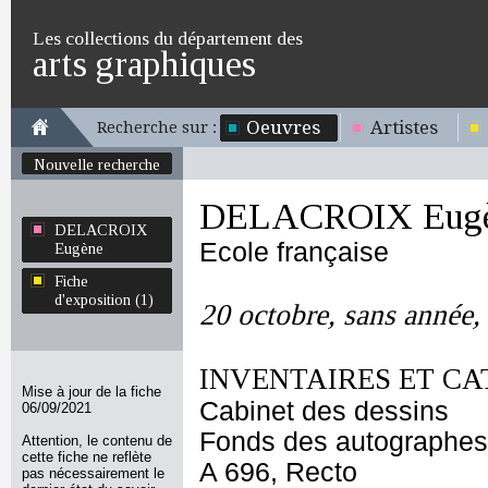
Les collections du département des
arts graphiques
Oeuvres
Artistes
Recherche sur :
Nouvelle recherche
DELACROIX Eug
DELACROIX
Ecole française
Eugène
Fiche
d'exposition (1)
20 octobre, sans année, 
INVENTAIRES ET CA
Mise à jour de la fiche
Cabinet des dessins
06/09/2021
Fonds des autographes
Attention, le contenu de
cette fiche ne reflète
A 696, Recto
pas nécessairement le