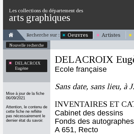
Les collections du département des
arts graphiques
Oeuvres
Artistes
Recherche sur :
Nouvelle recherche
DELACROIX Eug
DELACROIX
Ecole française
Eugène
Sans date, sans lieu, à J
Mise à jour de la fiche
06/09/2021
INVENTAIRES ET CA
Attention, le contenu de
Cabinet des dessins
cette fiche ne reflète
pas nécessairement le
Fonds des autographes
dernier état du savoir.
A 651, Recto