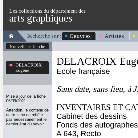
Les collections du département des
arts graphiques
Oeuvres
Artistes
Recherche sur :
Nouvelle recherche
DELACROIX Eug
DELACROIX
Ecole française
Eugène
Sans date, sans lieu, à J
Mise à jour de la fiche
06/09/2021
INVENTAIRES ET CA
Attention, le contenu de
Cabinet des dessins
cette fiche ne reflète
pas nécessairement le
Fonds des autographes
dernier état du savoir.
A 643, Recto