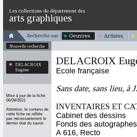
Les collections du département des
arts graphiques
Oeuvres
Artistes
Recherche sur :
Nouvelle recherche
DELACROIX Eug
DELACROIX
Ecole française
Eugène
Sans date, sans lieu, à J
Mise à jour de la fiche
06/09/2021
INVENTAIRES ET CA
Attention, le contenu de
Cabinet des dessins
cette fiche ne reflète
pas nécessairement le
Fonds des autographes
dernier état du savoir.
A 616, Recto