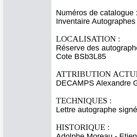
Numéros de catalogue 
Inventaire Autographe
LOCALISATION :
Réserve des autograph
Cote BSb3L85
ATTRIBUTION ACTUE
DECAMPS Alexandre G
TECHNIQUES :
Lettre autographe signé
HISTORIQUE :
Adolphe Moreau - Etien