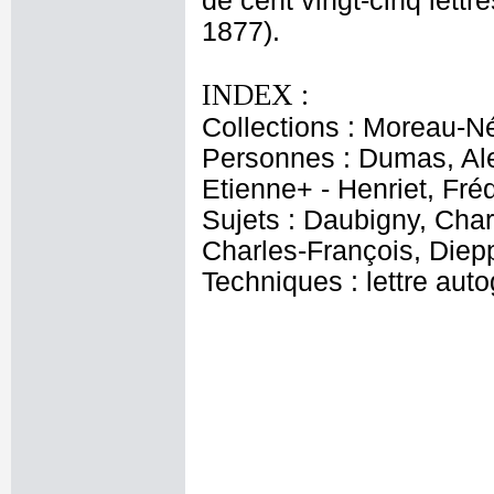
de cent vingt-cinq lett
1877).
INDEX :
Collections : Moreau-Né
Personnes : Dumas, Ale
Etienne+ - Henriet, Fré
Sujets : Daubigny, Char
Charles-François, Diepp
Techniques : lettre aut