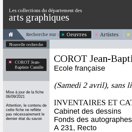
Les collections du département des
arts graphiques
Oeuvres
Artistes
Recherche sur :
Nouvelle recherche
COROT Jean-Bapti
COROT Jean-
Ecole française
Baptiste Camille
(Samedi 2 avril), sans l
Mise à jour de la fiche
06/09/2021
INVENTAIRES ET CA
Attention, le contenu de
Cabinet des dessins
cette fiche ne reflète
pas nécessairement le
Fonds des autographes
dernier état du savoir.
A 231, Recto