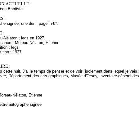
ON ACTUELLE :
an-Baptiste
S :
phe signée, une demi page in-8°.
 :
u-Nélaton ; legs en 1927.
enance : Moreau-Nélaton, Etienne
tion : legs
ition : 1927
RE :
s cette nuit. J'ai le temps de penser et de voir l'isolement dans lequel je vais m
vre, Département des arts graphiques, Musée d'Orsay, inventaire général des
Moreau-Nélaton, Etienne
ettre autographe signée