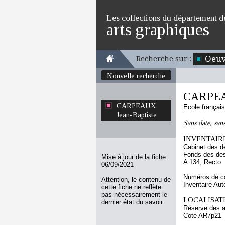
Les collections du département d
arts graphiques
Oeuv
Recherche sur :
Nouvelle recherche
CARPEAU
CARPEAUX
Ecole françai
Jean-Baptiste
Sans date, sans
INVENTAIRE
Cabinet des d
Fonds des des
Mise à jour de la fiche
A 134, Recto
06/09/2021
Numéros de ca
Attention, le contenu de
Inventaire Au
cette fiche ne reflète
pas nécessairement le
LOCALISATI
dernier état du savoir.
Réserve des 
Cote AR7p21