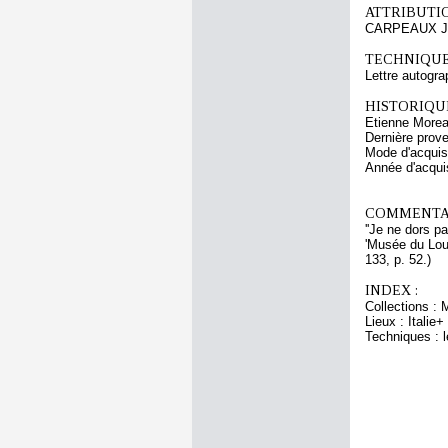
ATTRIBUTI
CARPEAUX Je
TECHNIQUE
Lettre autogra
HISTORIQUE
Etienne Morea
Dernière prov
Mode d'acquisi
Année d'acquis
COMMENTAI
''Je ne dors pa
'Musée du Lou
133, p. 52.)
INDEX :
Collections : 
Lieux : Italie+
Techniques : l