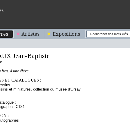
es
res
Artistes
Expositions
X Jean-Baptiste
se
 lieu, à une élève
S ET CATALOGUES :
essins
sins et miniatures, collection du musée d'Orsay
talogue :
tographes C134
ON :
autographes