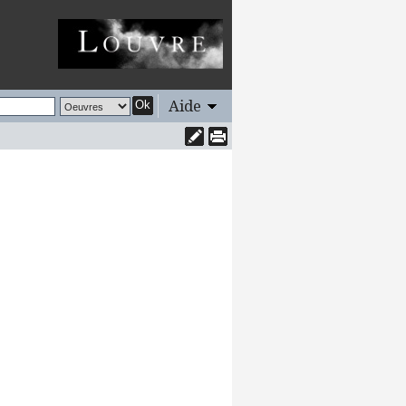
Aide
Ok