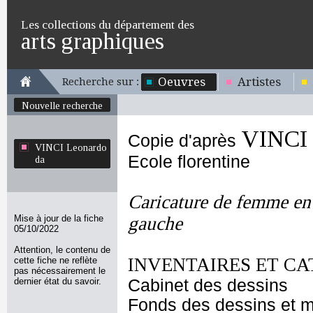
Les collections du département des
arts graphiques
Oeuvres
Artistes
Recherche sur :
Nouvelle recherche
VINCI 
Copie d'après
VINCI Leonardo
Ecole florentine
da
Caricature de femme en 
Mise à jour de la fiche
gauche
05/10/2022
Attention, le contenu de
INVENTAIRES ET CA
cette fiche ne reflète
pas nécessairement le
dernier état du savoir.
Cabinet des dessins
Fonds des dessins et m