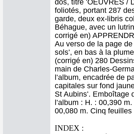
dos, titré 'OEUVRES / 
foliotés, portant 287 d
garde, deux ex-libris co
Béhague, avec un lutrin
corrigé en) APPRENDRE
Au verso de la page de g
sols', en bas à la plume
(corrigé en) 280 Dessins 
main de Charles-Germain
l'album, encadrée de pal
capitales sur fond jaune
St Aubins'. Emboîtage d
l'album : H. : 00,390 m.
00,080 m. Cinq feuilles
INDEX :