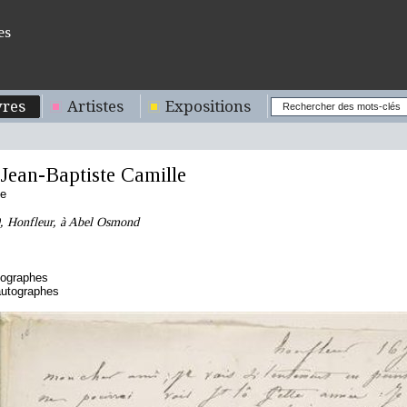
es
res
Artistes
Expositions
ean-Baptiste Camille
se
9, Honfleur, à Abel Osmond
tographes
autographes