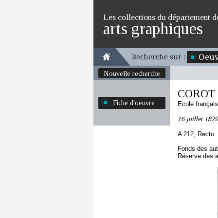
Les collections du département d
arts graphiques
Oeuv
Recherche sur :
Nouvelle recherche
COROT J
Fiche d'oeuvre
Ecole françai
16 juillet 182
A 212, Recto
Fonds des au
Réserve des 