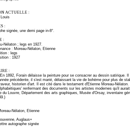
ON ACTUELLE :
Louis
S :
phe signée, une demi page in-8°.
 :
u-Nélaton ; legs en 1927.
enance : Moreau-Nélaton, Etienne
tion : legs
ition : 1927
RE :
. En 1892, Forain délaisse la peinture pour se consacrer au dessin satirique. Il
'année précédente, il s'est marié, délaissant la vie de bohème pour plus de sta
raveur, historien d'art. Il est cité dans le testament d'Etienne Moreau-Nélaton.
 alphabétiques' renfermant des documents sur les artistes modernes qu'il aurait 
ée du Louvre, Département des arts graphiques, Musée d'Orsay, inventaire gé
49.)
Moreau-Nélaton, Etienne
Bouvenne, Auglaus+
ettre autographe signée