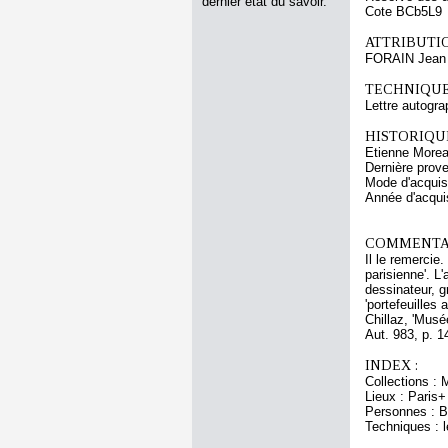
dernier état du savoir.
Cote BCb5L9
ATTRIBUTI
FORAIN Jean 
TECHNIQUE
Lettre autogra
HISTORIQUE
Etienne Morea
Dernière prov
Mode d'acquisi
Année d'acquis
COMMENTAI
Il le remercie
parisienne'. L
dessinateur, g
'portefeuilles
Chillaz, 'Mus
Aut. 983, p. 1
INDEX :
Collections : 
Lieux : Paris+
Personnes : 
Techniques : l