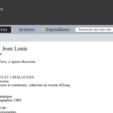
es
res
Artistes
Expositions
Jean Louis
se
Paris, à Aglaüs Bouvenne
S ET CATALOGUES :
essins
sins et miniatures, collection du musée d'Orsay
talogue :
tographes C983
ON :
autographes