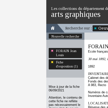
Les collections du département d
arts graphiques
Oeuv
Recherche sur :
Nouvelle recherche
FORAIN 
FORAIN Jean
Ecole françai
Louis
30 mai 1892, 
Fiche
d'exposition (1)
1892
INVENTAIRE
Cabinet des d
Fonds des des
A 983, Recto
Mise à jour de la fiche
06/09/2021
Numéros de ca
Inventaire Au
Attention, le contenu de
cette fiche ne reflète
LOCALISATI
pas nécessairement le
Réserve des 