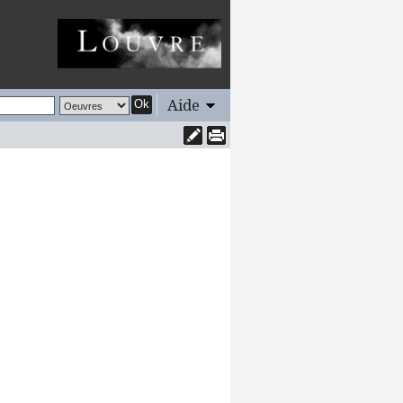
Aide
Ok