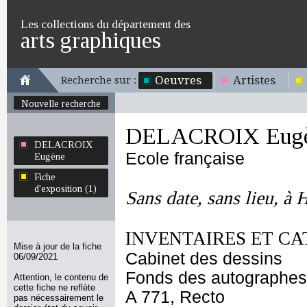
Les collections du département des
arts graphiques
Oeuvres
Artistes
Recherche sur :
Nouvelle recherche
DELACROIX Eug
DELACROIX
Ecole française
Eugène
Fiche
d'exposition (1)
Sans date, sans lieu, à
INVENTAIRES ET CA
Mise à jour de la fiche
Cabinet des dessins
06/09/2021
Fonds des autographes
Attention, le contenu de
cette fiche ne reflète
A 771, Recto
pas nécessairement le