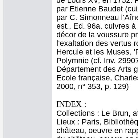
de Louis XV, en 1752. P
par Etienne Baudet (cui
par C. Simonneau l'Aîné
est., Ed. 96a, cuivres 
décor de la voussure pré
l'exaltation des vertus 
Hercule et les Muses. '
Polymnie (cf. Inv. 2990
Département des Arts g
Ecole française, Charl
2000, n° 353, p. 129)
INDEX :
Collections : Le Brun, at
Lieux : Paris, Bibliothè
château, oeuvre en rapp