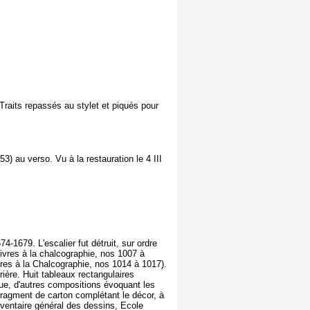
Traits repassés au stylet et piqués pour
3) au verso. Vu à la restauration le 4 III
-1679. L'escalier fut détruit, sur ordre
ivres à la chalcographie, nos 1007 à
vres à la Chalcographie, nos 1014 à 1017).
ère. Huit tableaux rectangulaires
que, d'autres compositions évoquant les
'Fragment de carton complétant le décor, à
Inventaire général des dessins, Ecole