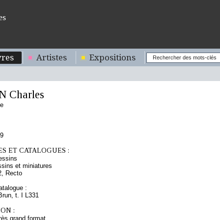
es
res
Artistes
Expositions
 Charles
se
79
S ET CATALOGUES :
essins
sins et miniatures
2, Recto
talogue :
Brun, t. I L331
ON :
rès grand format