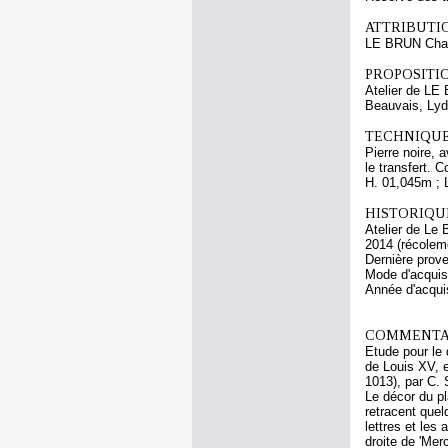
ATTRIBUTI
LE BRUN Cha
PROPOSITIO
Atelier de LE
Beauvais, Lyd
TECHNIQUE
Pierre noire, 
le transfert. 
H. 01,045m ; 
HISTORIQUE
Atelier de Le 
2014 (récolem
Dernière prov
Mode d'acquisi
Année d'acquis
COMMENTAI
Etude pour le 
de Louis XV, e
1013), par C. 
Le décor du pl
retracent quel
lettres et les
droite de 'Mer