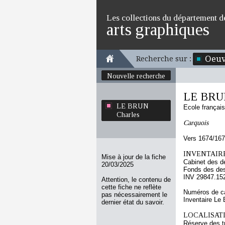
Les collections du département d
arts graphiques
Oeuv
Recherche sur :
Nouvelle recherche
LE BRUN
LE BRUN
Ecole françai
Charles
Carquois
Vers 1674/16
INVENTAIRE
Mise à jour de la fiche
Cabinet des d
20/03/2025
Fonds des des
INV 29847.15
Attention, le contenu de
cette fiche ne reflète
Numéros de ca
pas nécessairement le
Inventaire Le 
dernier état du savoir.
LOCALISATI
Réserve des t