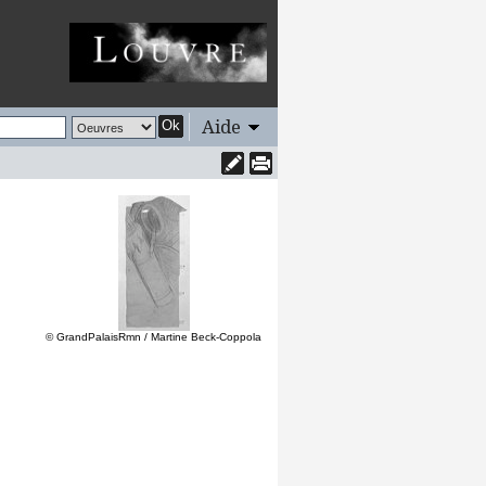
Aide
Ok
© GrandPalaisRmn / Martine Beck-Coppola