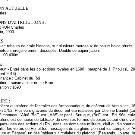
ON ACTUELLE :
rles
NS D'ATTRIBUTIONS :
 BRUN Charles
ia, 2000
S :
avec rehauts de craie blanche, sur plusieurs morceaux de papier beige réunis. 
Contours irrégulièrement découpés. Doublé de papier japon.
L. 00,430m
 :
Brun - Entré dans les collections royales en 1690 ; paraphe de J. Prioult (L. 295
ent 2014).
enance : Cabinet du Roi
tion : saisie atelier de Le Brun
ition : 1690
RE :
décor du plafond de l'escalier des Ambassadeurs du château de Versailles, 1674
n 1752. Plusieurs gravures du décor ont été réalisées par Etienne Baudet (cu
Simonneau l'Aîné (BnF, est., AA5) et par L. Surugue, (BnF, est., Ed. 96a, cui
afond est composé de tableaux de diverses formes disposés autour d'une verri
ques-unes des actions du Roi, dans les domaines militaire, civil ou diplomati
 arts, les vertus du Roi et les messagers de sa gloire viennent les compléter. 
cure et Pégase', un des 'tableaux circulaires du plafond.' (Beauvais, Louvre, 