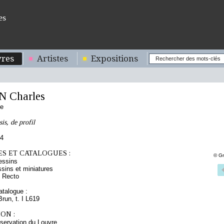
es
res
Artistes
Expositions
 Charles
se
s, de profil
84
S ET CATALOGUES :
© Gr
essins
sins et miniatures
 Recto
talogue :
Brun, t. I L619
ON :
servation du Louvre