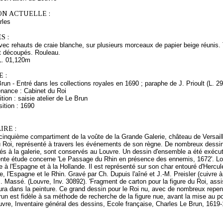
ON ACTUELLE :
rles
S :
avec rehauts de craie blanche, sur plusieurs morceaux de papier beige réunis.
nt découpés. Rouleau.
L. 01,120m
 :
Brun - Entré dans les collections royales en 1690 ; paraphe de J. Prioult (L. 2
enance : Cabinet du Roi
tion : saisie atelier de Le Brun
ition : 1690
RE :
cinquième compartiment de la voûte de la Grande Galerie, château de Versail
du Roi, représenté à travers les événements de son règne. De nombreux dessins
iés à la galerie, sont conservés au Louvre. Un dessin d'ensemble a été exécu
sente étude concerne 'Le Passage du Rhin en présence des ennemis, 1672'. Lo
e à l'Espagne et à la Hollande. Il est représenté sur son char entouré d'Hercule
e, l'Espagne et le Rhin. Gravé par Ch. Dupuis l'aîné et J.-M. Preisler (cuivre 
. Massé. (Louvre, Inv. 30892). 'Fragment de carton pour la figure du Roi, assis
 aura dans la peinture. Ce grand dessin pour le Roi nu, avec de nombreux repen
run est fidèle à sa méthode de recherche de la figure nue, avant la mise au p
vre, Inventaire général des dessins, Ecole française, Charles Le Brun, 1619-