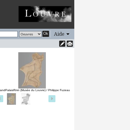
Aide
Ok
andPalaisRmn (Musée du Louvre) / Philippe Fuzeau