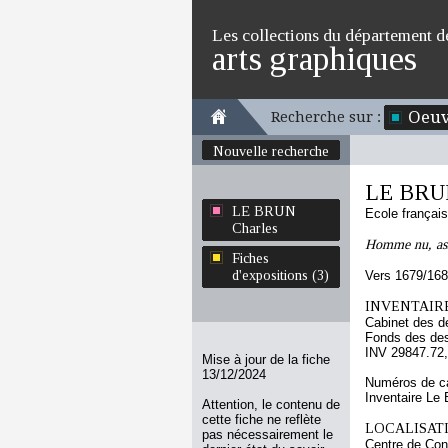
Les collections du département d
arts graphiques
Oeuv
Recherche sur :
Nouvelle recherche
LE BRUN
LE BRUN
Ecole françai
Charles
Homme nu, assi
Fiches
d'expositions (3)
Vers 1679/16
INVENTAIRE
Cabinet des d
Fonds des des
INV 29847.72,
Mise à jour de la fiche
13/12/2024
Numéros de ca
Inventaire Le 
Attention, le contenu de
cette fiche ne reflète
LOCALISATI
pas nécessairement le
Centre de Con