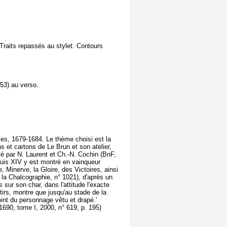
 Traits repassés au stylet. Contours
953) au verso.
les, 1679-1684. Le thème choisi est la
 et cartons de Le Brun et son atelier,
té par N. Laurent et Ch.-N. Cochin (BnF,
uis XIV y est montré en vainqueur
, Minerve, la Gloire, des Victoires, ainsi
à la Chalcographie, n° 1021), d'après un
 sur son char, dans l'attitude l'exacte
tirs, montre que jusqu'au stade de la
oint du personnage vêtu et drapé.'
1690, tome I, 2000, n° 619, p. 195)