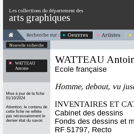
Les collections du département des
arts graphiques
Oeuvres
Artistes
Recherche sur :
Nouvelle recherche
WATTEAU Antoi
WATTEAU
Ecole française
Antoine
Homme, debout, vu jusq
Mise à jour de la fiche
01/10/2024
INVENTAIRES ET CA
Attention, le contenu de
Cabinet des dessins
cette fiche ne reflète
pas nécessairement le
Fonds des dessins et m
dernier état du savoir.
RF 51797, Recto