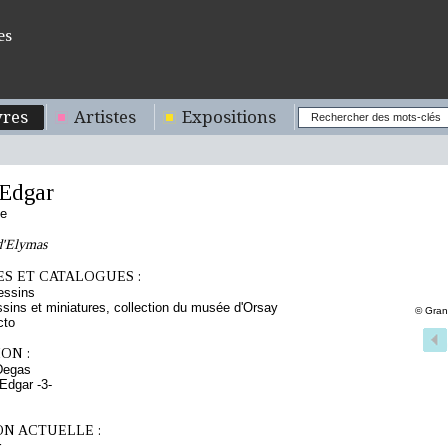
es
res
Artistes
Expositions
Edgar
se
d'Elymas
S ET CATALOGUES :
essins
sins et miniatures, collection du musée d'Orsay
© Gran
cto
ON :
Degas
Edgar -3-
ON ACTUELLE :
r