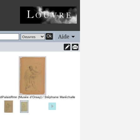
Aide
Ok
dPalaisRmn (Musée d'Orsay) / Stéphane Maréchalle