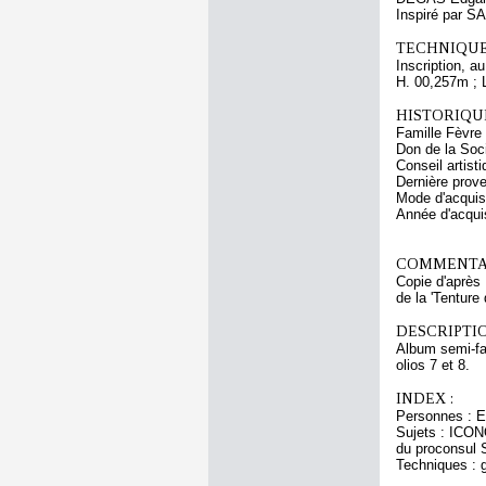
Inspiré par SA
TECHNIQUE
Inscription, a
H. 00,257m ; 
HISTORIQUE
Famille Fèvre 
Don de la Soc
Conseil artis
Dernière prove
Mode d'acquisi
Année d'acquis
COMMENTAI
Copie d'après 
de la 'Tenture
DESCRIPTIO
Album semi-fac
olios 7 et 8.
INDEX :
Personnes : E
Sujets : ICON
du proconsul 
Techniques : g