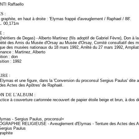
NTI Raffaello
S :
u graphite, en haut à droite : 'Elymas frappé d'aveuglement / Raphael / 88'.
L. 00,171m
 :
(héritiers de Degas) - Alberto Martinez (fils adoptif de Gabriel Fèvre), Don à
iété des Amis du Musée d'Orsay au Musée d'Orsay, Comité consultatif des 
tique des musées nationaux du 18 mars 1992, Arrêté du 27 mars 1992, Amplia
nance : Martinez, Alberto
tion : don
ition : 1992
RE :
Elymas et une figure, dans la 'Conversion du proconsul Sergius Paulus' dite 
 des Actes des Apôtres' de Raphaël.
N DE L'ALBUM :
tice à couverture cartonnée recouvert de papier étoile beige et brun, à dos d
lymas - Sergius Paulus, proconsul+
OGRAPHIE RELIGIEUSE - Aveuglement d'Elymas - Tenture des Actes des Apôt
Sergius Paulus
raphite