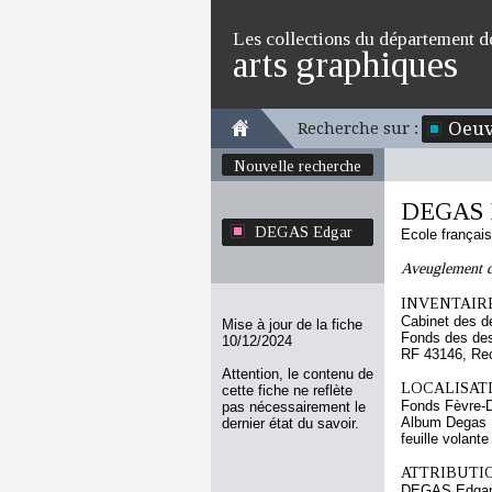
Les collections du département d
arts graphiques
Oeuv
Recherche sur :
Nouvelle recherche
DEGAS 
DEGAS Edgar
Ecole françai
Aveuglement 
INVENTAIRE
Cabinet des d
Mise à jour de la fiche
Fonds des des
10/12/2024
RF 43146, Re
Attention, le contenu de
LOCALISATI
cette fiche ne reflète
Fonds Fèvre-
pas nécessairement le
Album Degas 
dernier état du savoir.
feuille volante
ATTRIBUTI
DEGAS Edga