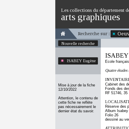
Les collections du département d
arts graphiques
Oeuv
Recherche sur :
Nouvelle recherche
ISABEY
ISABEY Eugène
Ecole françai
Quatre études
INVENTAIRE
Cabinet des d
Mise à jour de la fiche
Fonds des des
12/10/2022
RF 51746, 35
Attention, le contenu de
LOCALISATI
cette fiche ne reflète
Réserve des p
pas nécessairement le
Album Isabey
dernier état du savoir.
Folio 26
dessiné au ve
ATTRIBUTI