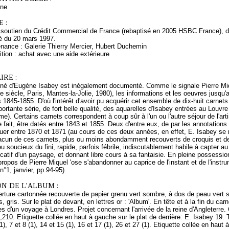
ne
 :
 soutien du Crédit Commercial de France (rebaptisé en 2005 HSBC France), de
é du 20 mars 1997.
enance : Galerie Thierry Mercier, Hubert Duchemin
tion : achat avec une aide extérieure
RE :
iné d'Eugène Isabey est inégalement documenté. Comme le signale Pierre Mi
 siècle, Paris, Mantes-la-Jolie, 1980), les informations et les oeuvres jusqu'
 1845-1855. D'où l'intérêt d'avoir pu acquérir cet ensemble de dix-huit carnet
portante série, de fort belle qualité, des aquarelles d'Isabey entrées au Louv
même). Certains carnets correspondent à coup sûr à l'un ou l'autre séjour de l'a
 fait, être datés entre 1843 et 1855. Deux d'entre eux, de par les annotations
uer entre 1870 et 1871 (au cours de ces deux années, en effet, E. Isabey se 
acun de ces carnets, plus ou moins abondamment recouverts de croquis et de
u soucieux du fini, rapide, parfois fébrile, indiscutablement habile à capter au
ificatif d'un paysage, et donnant libre cours à sa fantaisie. En pleine possess
propos de Pierre Miquel 'ose s'abandonner au caprice de l'instant et de l'instr
n°1, janvier, pp.94-95).
N DE L'ALBUM :
rture cartonnée recouverte de papier grenu vert sombre, à dos de peau vert s
, gris. Sur le plat de devant, en lettres or : 'Album'. En tête et à la fin du 
s d'un voyage à Londres. Projet concernant l'arrivée de la reine d'Angleterre. C
0,210. Etiquette collée en haut à gauche sur le plat de derrière: E. Isabey 19. 
(1), 7 et 8 (1), 14 et 15 (1), 16 et 17 (1), 26 et 27 (1). Etiquette collée en haut