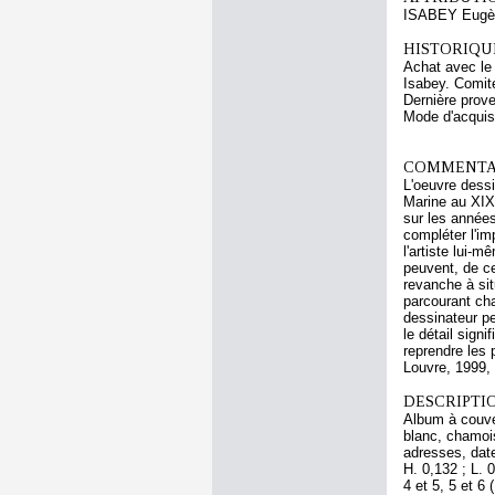
ISABEY Eugè
HISTORIQUE
Achat avec le
Isabey. Comit
Dernière prov
Mode d'acquisi
COMMENTAI
L'oeuvre dess
Marine au XIXe
sur les années
compléter l'im
l'artiste lui-
peuvent, de ce
revanche à sit
parcourant ch
dessinateur pe
le détail sign
reprendre les 
Louvre, 1999, 
DESCRIPTIO
Album à couve
blanc, chamois
adresses, date
H. 0,132 ; L. 
4 et 5, 5 et 6 