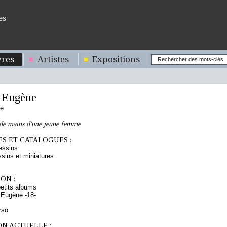
es
res
Artistes
Expositions
 Eugène
se
 de mains d'une jeune femme
S ET CATALOGUES :
essins
sins et miniatures
ON :
etits albums
 Eugène -18-
rso
ON ACTUELLE :