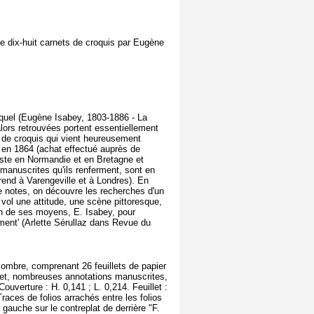
 dix-huit carnets de croquis par Eugène
quel (Eugène Isabey, 1803-1886 - La
alors retrouvées portent essentiellement
s de croquis qui vient heureusement
re en 1864 (achat effectué auprès de
rtiste en Normandie et en Bretagne et
 manuscrites qu'ils renferment, sont en
rend à Varengeville et à Londres). En
 notes, on découvre les recherches d'un
 vol une attitude, une scène pittoresque,
ion de ses moyens, E. Isabey, pour
ument' (Arlette Sérullaz dans Revue du
ombre, comprenant 26 feuillets de papier
carnet, nombreuses annotations manuscrites,
ouverture : H. 0,141 ; L. 0,214. Feuillet :
Traces de folios arrachés entre les folios
 à gauche sur le contreplat de derrière "F.