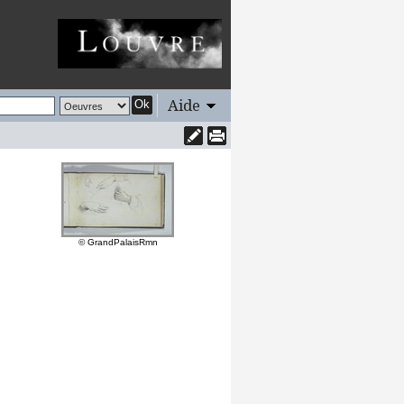
Aide
Ok
© GrandPalaisRmn