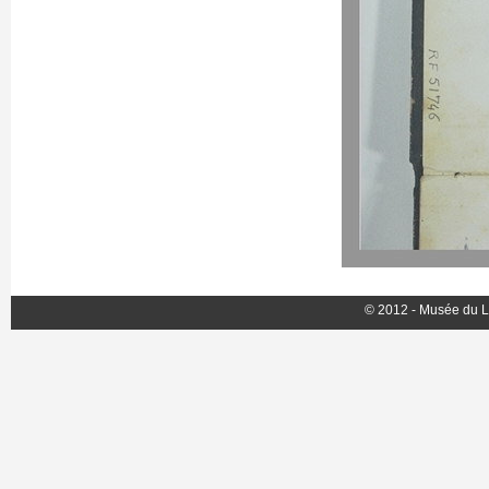
© 2012 - Musée du L