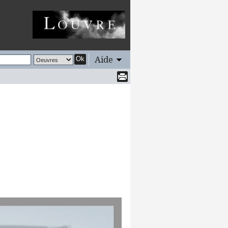
Aide
Ok