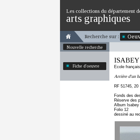
Les collections du département d
arts graphiques
Oeuv
Recherche sur :
Nouvelle recherche
ISABEY
Fiche d'oeuvre
Ecole françai
Arrière d'un b
RF 51745, 20
Fonds des des
Réserve des p
Album Isabey
Folio 12
dessiné au re