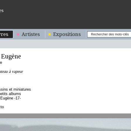
es
res
Artistes
Expositions
 Eugène
se
ateau à vapeur
sins et miniatures
etits albums
 Eugène -17-
cto