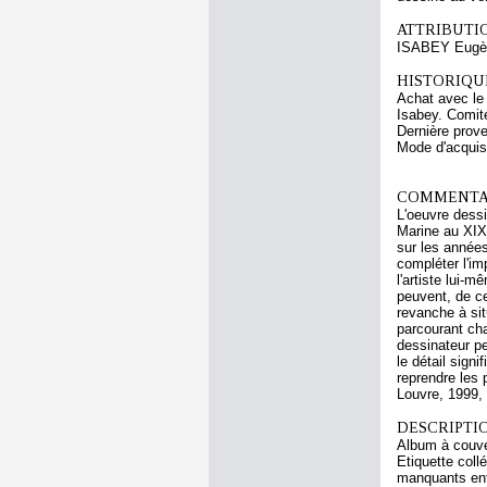
ATTRIBUTI
ISABEY Eugè
HISTORIQUE
Achat avec le
Isabey. Comit
Dernière prov
Mode d'acquisi
COMMENTAI
L'oeuvre dess
Marine au XIXe
sur les années
compléter l'im
l'artiste lui-
peuvent, de ce
revanche à sit
parcourant ch
dessinateur pe
le détail sign
reprendre les 
Louvre, 1999, 
DESCRIPTIO
Album à couver
Etiquette coll
manquants entre