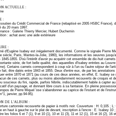
ON ACTUELLE :
ne
 :
 soutien du Crédit Commercial de France (rebaptisé en 2005 HSBC France), de
é du 20 mars 1997.
enance : Galerie Thierry Mercier, Hubert Duchemin
tion : achat avec une aide extérieure
RE :
iné d'Eugène Isabey est inégalement documenté. Comme le signale Pierre Mi
 siècle, Paris, Mantes-la-Jolie, 1980), les informations et les oeuvres jusqu'
 1845-1855. D'où l'intérêt d'avoir pu acquérir cet ensemble de dix-huit carnet
portante série, de fort belle qualité, des aquarelles d'Isabey entrées au Louv
même). Certains carnets correspondent à coup sûr à l'un ou l'autre séjour de l'a
 fait, être datés entre 1843 et 1855. Deux d'entre eux, de par les annotations
uer entre 1870 et 1871 (au cours de ces deux années, en effet, E. Isabey se 
acun de ces carnets, plus ou moins abondamment recouverts de croquis et de
u soucieux du fini, rapide, parfois fébrile, indiscutablement habile à capter au
ificatif d'un paysage, et donnant libre cours à sa fantaisie. En pleine possess
propos de Pierre Miquel 'ose s'abandonner au caprice de l'instant et de l'instr
n°1, janvier, pp.94-95).
N DE L'ALBUM :
ture cartonnée recouverte de papier à motifs noir. Couverture : H: 0,105 ; L: 0
ée en haut à gauche sur le plat de devant, inscription à l'encre : E. Isabey 10 
 les folios 6 et 7 (1), 9 et 10 (1), 10 et 11 (3), 11 et 12 (1), 15 et 16 (2), 16 