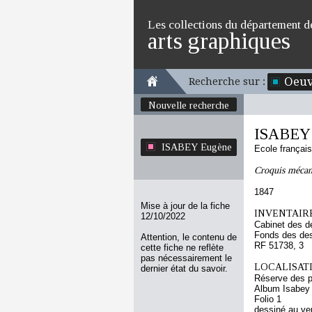
Les collections du département d
arts graphiques
Oeuv
Recherche sur :
Nouvelle recherche
ISABEY
ISABEY Eugène
Ecole françai
Croquis mécan
1847
Mise à jour de la fiche
INVENTAIRE
12/10/2022
Cabinet des d
Fonds des des
Attention, le contenu de
RF 51738, 3
cette fiche ne reflète
pas nécessairement le
LOCALISATI
dernier état du savoir.
Réserve des p
Album Isabey
Folio 1
dessiné au ve