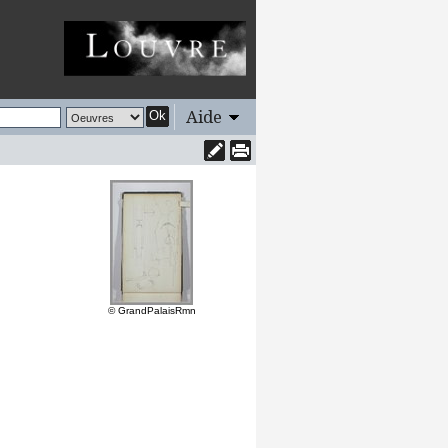
Aide
Ok
© GrandPalaisRmn