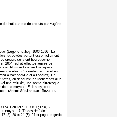
 dix-huit carnets de croquis par Eugène
quel (Eugène Isabey, 1803-1886 - La
alors retrouvées portent essentiellement
s de croquis qui vient heureusement
re en 1864 (achat effectué auprès de
rtiste en Normandie et en Bretagne et
 manuscrites qu'ils renferment, sont en
rend à Varengeville et à Londres). En
 notes, on découvre les recherches d'un
 vol une attitude, une scène pittoresque,
ion de ses moyens, E. Isabey, pour
ument' (Arlette Sérullaz dans Revue du
,174. Feuillet : H: 0,101 ; L: 0,170.
; au crayon : 7. Traces de folios
et 17 (2), 20 et 21 (3), 24 et page de garde