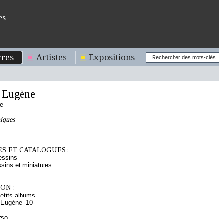
es
res
Artistes
Expositions
 Eugène
se
iques
S ET CATALOGUES :
essins
sins et miniatures
ON :
etits albums
 Eugène -10-
rso