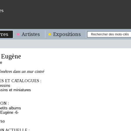
es
res
Artistes
Expositions
 Eugène
se
fenêtres dans un mur cintré
S ET CATALOGUES :
essins
sins et miniatures
ON :
etits albums
 Eugène -6-
rso
ON ACTUELLE :