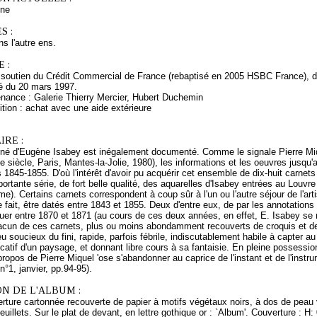
ne
S :
ns l'autre ens.
 :
 soutien du Crédit Commercial de France (rebaptisé en 2005 HSBC France), de
é du 20 mars 1997.
enance : Galerie Thierry Mercier, Hubert Duchemin
tion : achat avec une aide extérieure
RE :
iné d'Eugène Isabey est inégalement documenté. Comme le signale Pierre Mi
 siècle, Paris, Mantes-la-Jolie, 1980), les informations et les oeuvres jusqu'
 1845-1855. D'où l'intérêt d'avoir pu acquérir cet ensemble de dix-huit carnet
portante série, de fort belle qualité, des aquarelles d'Isabey entrées au Louv
même). Certains carnets correspondent à coup sûr à l'un ou l'autre séjour de l'a
 fait, être datés entre 1843 et 1855. Deux d'entre eux, de par les annotations
uer entre 1870 et 1871 (au cours de ces deux années, en effet, E. Isabey se 
acun de ces carnets, plus ou moins abondamment recouverts de croquis et de
u soucieux du fini, rapide, parfois fébrile, indiscutablement habile à capter au
ificatif d'un paysage, et donnant libre cours à sa fantaisie. En pleine possess
propos de Pierre Miquel 'ose s'abandonner au caprice de l'instant et de l'instr
n°1, janvier, pp.94-95).
N DE L'ALBUM :
rture cartonnée recouverte de papier à motifs végétaux noirs, à dos de peau 
illets. Sur le plat de devant, en lettre gothique or : `Album'. Couverture : H: 0