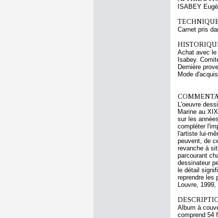
ISABEY Eugè
TECHNIQUE
Carnet pris da
HISTORIQUE
Achat avec le
Isabey. Comit
Dernière prov
Mode d'acquisi
COMMENTAI
L'oeuvre dess
Marine au XIXe
sur les années
compléter l'im
l'artiste lui-
peuvent, de ce
revanche à sit
parcourant ch
dessinateur pe
le détail sign
reprendre les 
Louvre, 1999, 
DESCRIPTIO
Album à couve
comprend 54 feu