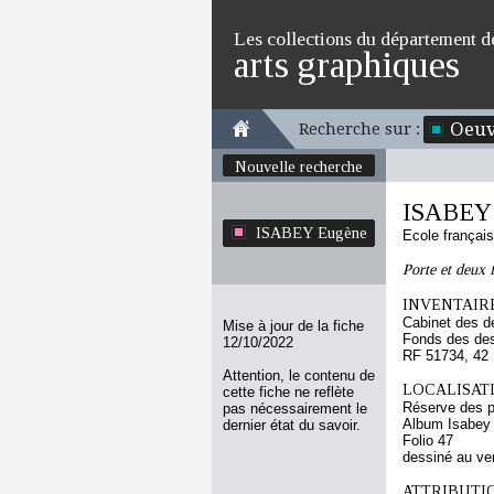
Les collections du département d
arts graphiques
Oeuv
Recherche sur :
Nouvelle recherche
ISABEY
ISABEY Eugène
Ecole françai
Porte et deux 
INVENTAIRE
Cabinet des d
Mise à jour de la fiche
Fonds des des
12/10/2022
RF 51734, 42
Attention, le contenu de
LOCALISATI
cette fiche ne reflète
Réserve des p
pas nécessairement le
Album Isabey
dernier état du savoir.
Folio 47
dessiné au ve
ATTRIBUTI