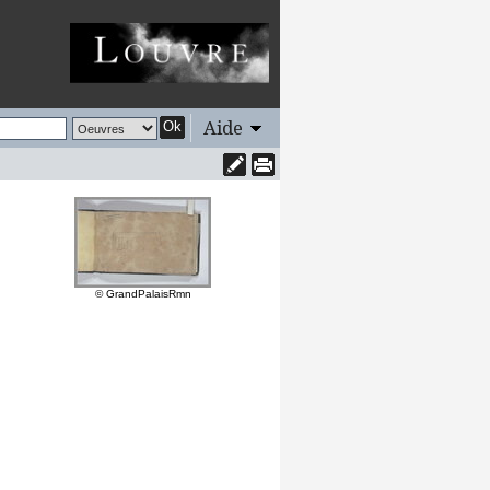
Aide
Ok
© GrandPalaisRmn