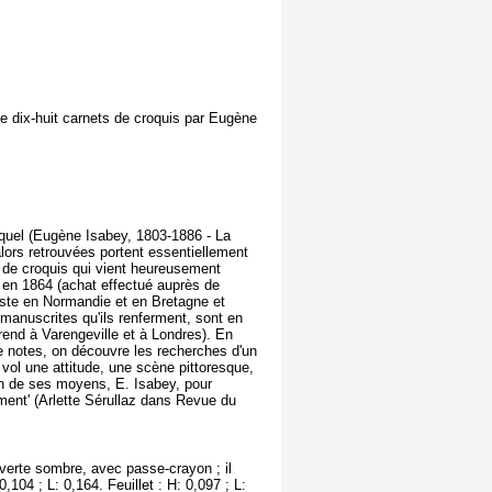
 dix-huit carnets de croquis par Eugène
quel (Eugène Isabey, 1803-1886 - La
alors retrouvées portent essentiellement
s de croquis qui vient heureusement
re en 1864 (achat effectué auprès de
rtiste en Normandie et en Bretagne et
 manuscrites qu'ils renferment, sont en
rend à Varengeville et à Londres). En
 notes, on découvre les recherches d'un
 vol une attitude, une scène pittoresque,
ion de ses moyens, E. Isabey, pour
ument' (Arlette Sérullaz dans Revue du
verte sombre, avec passe-crayon ; il
,104 ; L: 0,164. Feuillet : H: 0,097 ; L: