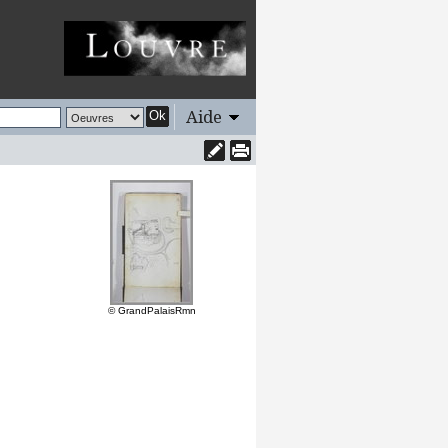
Aide
Ok
© GrandPalaisRmn