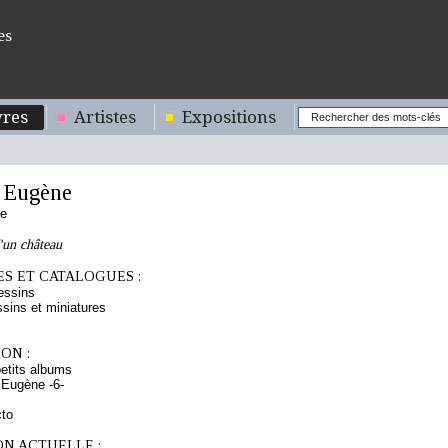
es
res
Artistes
Expositions
 Eugène
se
'un château
S ET CATALOGUES :
essins
sins et miniatures
ON :
etits albums
 Eugène -6-
cto
ON ACTUELLE :