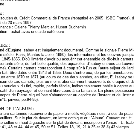
ne
 :
 soutien du Crédit Commercial de France (rebaptisé en 2005 HSBC France), de
é du 20 mars 1997.
enance : Galerie Thierry Mercier, Hubert Duchemin
tion : achat avec une aide extérieure
RE :
iné d'Eugène Isabey est inégalement documenté. Comme le signale Pierre Mi
 siècle, Paris, Mantes-la-Jolie, 1980), les informations et les oeuvres jusqu'
 1845-1855. D'où l'intérêt d'avoir pu acquérir cet ensemble de dix-huit carnet
portante série, de fort belle qualité, des aquarelles d'Isabey entrées au Louv
même). Certains carnets correspondent à coup sûr à l'un ou l'autre séjour de l'a
 fait, être datés entre 1843 et 1855. Deux d'entre eux, de par les annotations
uer entre 1870 et 1871 (au cours de ces deux années, en effet, E. Isabey se 
acun de ces carnets, plus ou moins abondamment recouverts de croquis et de
u soucieux du fini, rapide, parfois fébrile, indiscutablement habile à capter au
ificatif d'un paysage, et donnant libre cours à sa fantaisie. En pleine possess
propos de Pierre Miquel 'ose s'abandonner au caprice de l'instant et de l'instr
n°1, janvier, pp.94-95).
N DE L'ALBUM :
rture cartonnée recouverte de papier à motifs végétaux noirs, à dos de peau 
illets. Sur le plat de devant, en lettre gothique or : `Album'. Couverture : H: 0
te collée en haut à gauche sur le plat de devant, inscription à l'encre : E. Is
t 41, 43 et 44, 44 et 45, 50 et 51. Folios 18, 19, 21 à 35 et 38 à) 43 vierges.