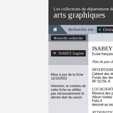
Les collections du département d
arts graphiques
Oeuv
Recherche sur :
Nouvelle recherche
ISABEY
ISABEY Eugène
Ecole françai
Plan du parc d
INVENTAIRE
Cabinet des d
Mise à jour de la fiche
Fonds des des
12/10/2022
RF 51734, 8
Attention, le contenu de
LOCALISATI
cette fiche ne reflète
Réserve des p
pas nécessairement le
Album Isabey
dernier état du savoir.
Folio 4
dessiné au re
ATTRIBUTI