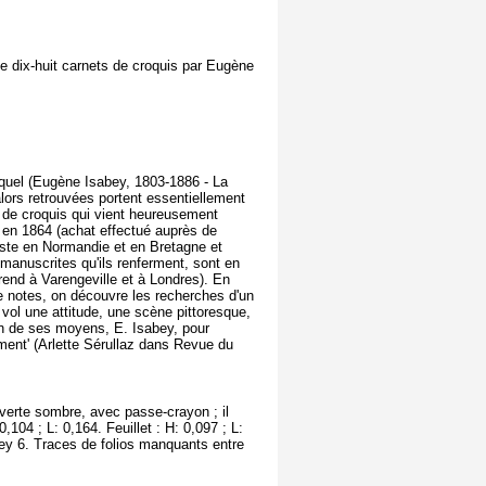
 dix-huit carnets de croquis par Eugène
quel (Eugène Isabey, 1803-1886 - La
alors retrouvées portent essentiellement
s de croquis qui vient heureusement
re en 1864 (achat effectué auprès de
rtiste en Normandie et en Bretagne et
 manuscrites qu'ils renferment, sont en
rend à Varengeville et à Londres). En
 notes, on découvre les recherches d'un
 vol une attitude, une scène pittoresque,
ion de ses moyens, E. Isabey, pour
ument' (Arlette Sérullaz dans Revue du
verte sombre, avec passe-crayon ; il
,104 ; L: 0,164. Feuillet : H: 0,097 ; L:
abey 6. Traces de folios manquants entre