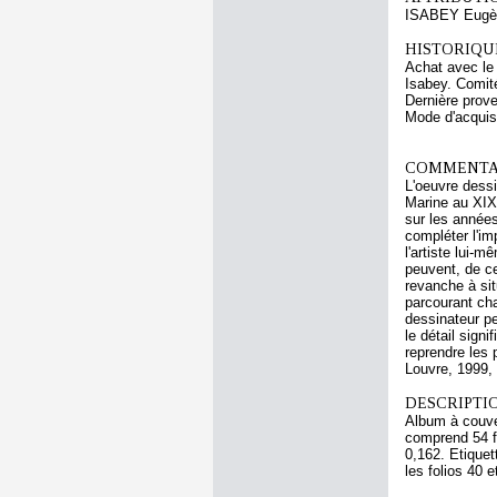
ISABEY Eugè
HISTORIQUE
Achat avec le
Isabey. Comit
Dernière prov
Mode d'acquisi
COMMENTAI
L'oeuvre dess
Marine au XIXe
sur les années
compléter l'im
l'artiste lui-
peuvent, de ce
revanche à sit
parcourant ch
dessinateur pe
le détail sign
reprendre les 
Louvre, 1999, 
DESCRIPTIO
Album à couve
comprend 54 feu
0,162. Etiquet
les folios 40 e