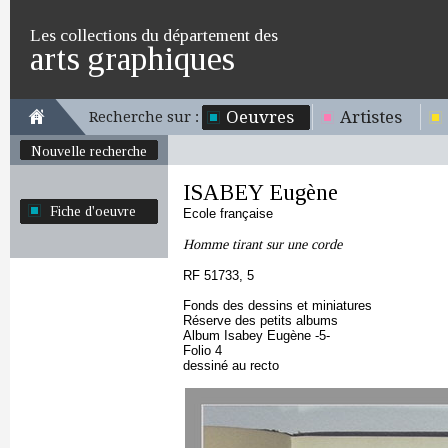
Les collections du département des
arts graphiques
Oeuvres
Artistes
Recherche sur :
Nouvelle recherche
ISABEY Eugène
Fiche d'oeuvre
Ecole française
Homme tirant sur une corde
RF 51733, 5
Fonds des dessins et miniatures
Réserve des petits albums
Album Isabey Eugène -5-
Folio 4
dessiné au recto