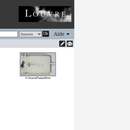
Aide
Ok
© GrandPalaisRmn