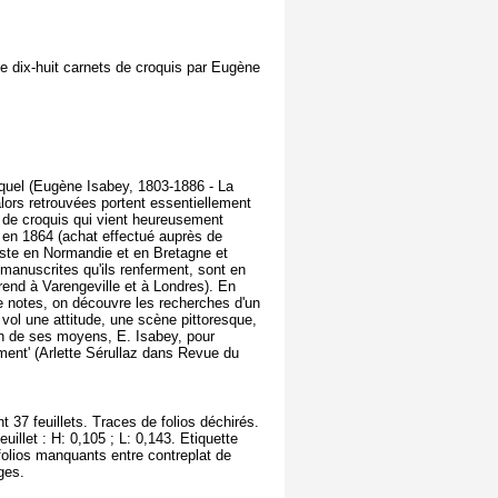
 dix-huit carnets de croquis par Eugène
quel (Eugène Isabey, 1803-1886 - La
alors retrouvées portent essentiellement
s de croquis qui vient heureusement
re en 1864 (achat effectué auprès de
rtiste en Normandie et en Bretagne et
 manuscrites qu'ils renferment, sont en
rend à Varengeville et à Londres). En
 notes, on découvre les recherches d'un
 vol une attitude, une scène pittoresque,
ion de ses moyens, E. Isabey, pour
ument' (Arlette Sérullaz dans Revue du
37 feuillets. Traces de folios déchirés.
euillet : H: 0,105 ; L: 0,143. Etiquette
 folios manquants entre contreplat de
rges.