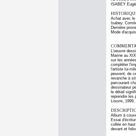
ISABEY Eugè
HISTORIQUE
Achat avec le
Isabey. Comit
Dernière prov
Mode d'acquisi
COMMENTAI
L'oeuvre dess
Marine au XIXe
sur les années
compléter l'im
l'artiste lui-
peuvent, de ce
revanche à sit
parcourant ch
dessinateur pe
le détail sign
reprendre les 
Louvre, 1999, 
DESCRIPTIO
Album à couver
Essai d'écritur
collée en haut
devant et folio