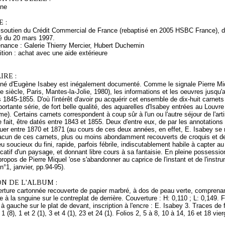
ne
 :
 soutien du Crédit Commercial de France (rebaptisé en 2005 HSBC France), de
é du 20 mars 1997.
enance : Galerie Thierry Mercier, Hubert Duchemin
tion : achat avec une aide extérieure
RE :
iné d'Eugène Isabey est inégalement documenté. Comme le signale Pierre Mi
 siècle, Paris, Mantes-la-Jolie, 1980), les informations et les oeuvres jusqu'
 1845-1855. D'où l'intérêt d'avoir pu acquérir cet ensemble de dix-huit carnet
portante série, de fort belle qualité, des aquarelles d'Isabey entrées au Louv
même). Certains carnets correspondent à coup sûr à l'un ou l'autre séjour de l'a
 fait, être datés entre 1843 et 1855. Deux d'entre eux, de par les annotations
uer entre 1870 et 1871 (au cours de ces deux années, en effet, E. Isabey se 
acun de ces carnets, plus ou moins abondamment recouverts de croquis et de
u soucieux du fini, rapide, parfois fébrile, indiscutablement habile à capter au
ificatif d'un paysage, et donnant libre cours à sa fantaisie. En pleine possess
propos de Pierre Miquel 'ose s'abandonner au caprice de l'instant et de l'instr
n°1, janvier, pp.94-95).
N DE L'ALBUM :
ture cartonnée recouverte de papier marbré, à dos de peau verte, comprenant 
e à la snguine sur le contreplat de derrière. Couverture : H: 0,110 ; L: 0,149. F
 à gauche sur le plat de devant, inscription à l'encre : E. Isabey 3. Traces de
 1 (8), 1 et 2 (1), 3 et 4 (1), 23 et 24 (1). Folios 2, 5 à 8, 10 à 14, 16 et 18 vie