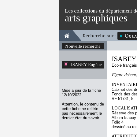
Les collections du département d
arts graphiques
Oeuv
Recherche sur :
Nouvelle recherche
ISABEY
ISABEY Eugène
Ecole françai
Figure debout,
INVENTAIRE
Cabinet des d
Mise à jour de la fiche
Fonds des des
12/10/2022
RF 51731, 5
Attention, le contenu de
LOCALISATI
cette fiche ne reflète
Réserve des p
pas nécessairement le
Album Isabey
dernier état du savoir.
Folio 4
dessiné au re
ATTRIBUTI