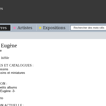
es
res
Artistes
Expositions
 Eugène
se
 biffée
S ET CATALOGUES :
essins
sins et miniatures
ON :
etits albums
 Eugène -3-
cto
ON ACTUELLE :