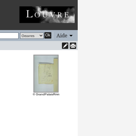
Aide
Ok
© GrandPalaisRmn