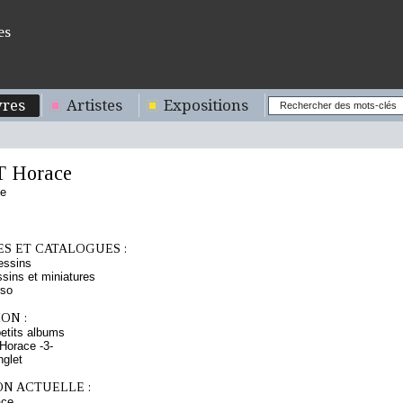
es
res
Artistes
Expositions
 Horace
se
S ET CATALOGUES :
essins
sins et miniatures
rso
ON :
etits albums
Horace -3-
nglet
ON ACTUELLE :
ce