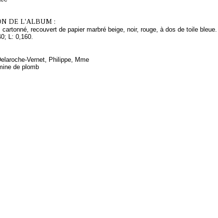
N DE L'ALBUM :
 cartonné, recouvert de papier marbré beige, noir, rouge, à dos de toile bleu
0; L: 0,160.
Delaroche-Vernet, Philippe, Mme
mine de plomb