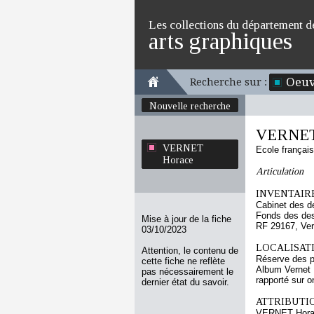
Les collections du département d
arts graphiques
Oeuv
Recherche sur :
Nouvelle recherche
VERNET
VERNET
Ecole françai
Horace
Articulation
INVENTAIRE
Cabinet des d
Fonds des des
Mise à jour de la fiche
RF 29167, Ve
03/10/2023
LOCALISATI
Attention, le contenu de
Réserve des p
cette fiche ne reflète
Album Vernet 
pas nécessairement le
rapporté sur o
dernier état du savoir.
ATTRIBUTI
VERNET Hora