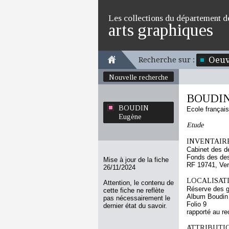
Les collections du département d
arts graphiques
Oeuv
Recherche sur :
Nouvelle recherche
BOUDIN
BOUDIN
Ecole françai
Eugène
Etude
INVENTAIRE
Cabinet des d
Fonds des des
Mise à jour de la fiche
RF 19741, Ve
26/11/2024
LOCALISATI
Attention, le contenu de
Réserve des 
cette fiche ne reflète
Album Boudin
pas nécessairement le
Folio 9
dernier état du savoir.
rapporté au re
ATTRIBUTI