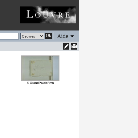
Aide
Ok
© GrandPalaisRmn