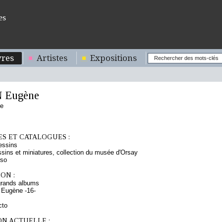
es
res
Artistes
Expositions
 Eugène
se
S ET CATALOGUES :
essins
sins et miniatures, collection du musée d'Orsay
rso
ON :
grands albums
 Eugène -16-
cto
ON ACTUELLE :