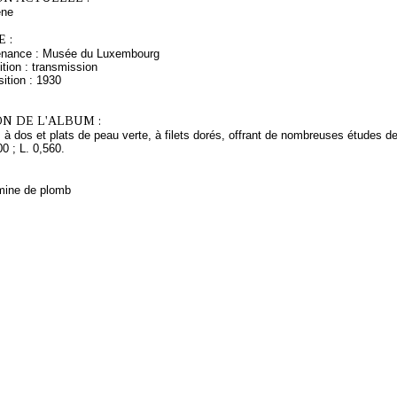
ne
 :
venance : Musée du Luxembourg
tion : transmission
ition : 1930
N DE L'ALBUM :
 à dos et plats de peau verte, à filets dorés, offrant de nombreuses études 
00 ; L. 0,560.
mine de plomb