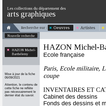
Les collections du département des
arts graphiques
Oeuvres
Artistes
Recherche sur :
Nouvelle recherche
HAZON Michel-Ba
HAZON Michel-
Ecole française
Barthélemy
Paris, Ecole militaire, L
Mise à jour de la fiche
coupe
06/09/2021
Attention, le contenu de
INVENTAIRES ET CA
cette fiche ne reflète
pas nécessairement le
dernier état du savoir.
Cabinet des dessins
Fonds des dessins et m