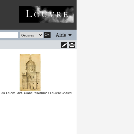
Aide
Ok
 du Louvre, dist. GrandPalaisRmn / Laurent Chastel