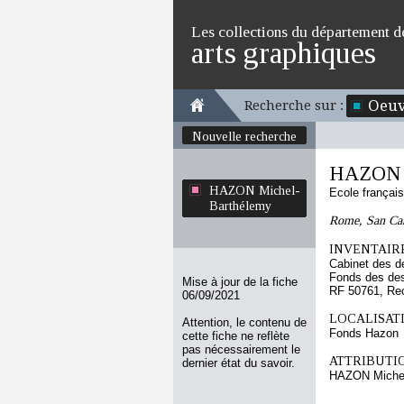
Les collections du département d
arts graphiques
Oeuv
Recherche sur :
Nouvelle recherche
HAZON M
HAZON Michel-
Ecole françai
Barthélemy
Rome, San Carl
INVENTAIRE
Cabinet des d
Fonds des des
Mise à jour de la fiche
RF 50761, Re
06/09/2021
LOCALISATI
Attention, le contenu de
Fonds Hazon
cette fiche ne reflète
pas nécessairement le
ATTRIBUTI
dernier état du savoir.
HAZON Michel