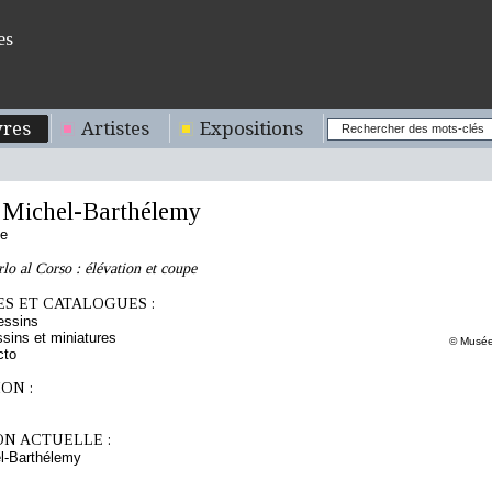
es
res
Artistes
Expositions
ichel-Barthélemy
se
o al Corso : élévation et coupe
S ET CATALOGUES :
essins
sins et miniatures
© Musée
cto
ON :
ON ACTUELLE :
-Barthélemy