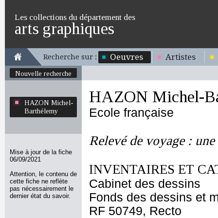
Les collections du département des
arts graphiques
Oeuvres
Artistes
Recherche sur :
Nouvelle recherche
HAZON Michel-Ba
HAZON Michel-
Ecole française
Barthélemy
Relevé de voyage : une 
Mise à jour de la fiche
06/09/2021
INVENTAIRES ET CA
Attention, le contenu de
Cabinet des dessins
cette fiche ne reflète
pas nécessairement le
Fonds des dessins et m
dernier état du savoir.
RF 50749, Recto