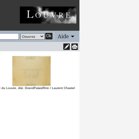
Aide
Ok
 du Louvre, dist. GrandPalaisRmn / Laurent Chastel