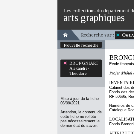
Les collections du département d
arts graphiques
Oeuv
Recherche sur :
Nouvelle recherche
BRONGN
BRONGNIART
Ecole françai
Alexandre-
Projet d'hôtel 
Théodore
INVENTAIRE
Cabinet des d
Fonds des des
RF 50695, Re
Mise à jour de la fiche
06/09/2021
Numéros de ca
Catalogue Ro
Attention, le contenu de
cette fiche ne reflète
LOCALISATI
pas nécessairement le
Fonds Brongni
dernier état du savoir.
ATTRIBUTI