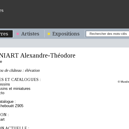
es
res
Artistes
Expositions
IART Alexandre-Théodore
se
ou de château : élévation
S ET CATALOGUES :
© Musée
essins
sins et miniatures
cto
talogue :
chebouët Z905
ON :
art
ON ACTUELLE :