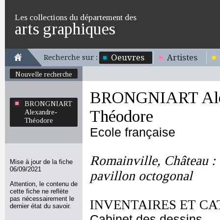
Les collections du département des
arts graphiques
Oeuvres
Artistes
Recherche sur :
Nouvelle recherche
BRONGNIART Ale
BRONGNIART
Théodore
Alexandre-
Théodore
Ecole française
Romainville, Château : 
Mise à jour de la fiche
06/09/2021
pavillon octogonal
Attention, le contenu de
cette fiche ne reflète
pas nécessairement le
INVENTAIRES ET CA
dernier état du savoir.
Cabinet des dessins