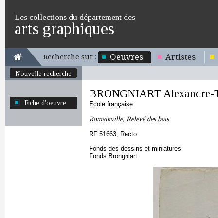
Les collections du département des
arts graphiques
Oeuvres
Artistes
Recherche sur :
Nouvelle recherche
BRONGNIART Alexandre-T
Fiche d'oeuvre
Ecole française
Romainville, Relevé des bois
RF 51663, Recto
Fonds des dessins et miniatures
Fonds Brongniart