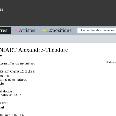
es
res
Artistes
Expositions
IART Alexandre-Théodore
se
© Musée
particulier ou de château
S ET CATALOGUES :
essins
sins et miniatures
cto
talogue :
chebouët Z457
ON :
art
ON ACTUELLE :