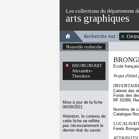
Les collections du département d
arts graphiques
Oeuv
Recherche sur :
Nouvelle recherche
BRONGN
BRONGNIART
Ecole françai
Alexandre-
Projet d'hôtel 
Théodore
INVENTAIRE
Cabinet des d
Fonds des des
RF 50389, Re
Mise à jour de la fiche
06/09/2021
Numéros de ca
Catalogue Ro
Attention, le contenu de
cette fiche ne reflète
LOCALISATI
pas nécessairement le
Fonds Brongni
dernier état du savoir.
ATTRIBUTI