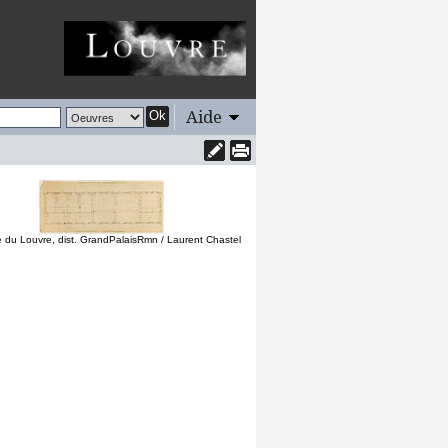
Aide
Ok
 du Louvre, dist. GrandPalaisRmn / Laurent Chastel