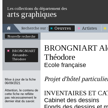
Les collections du département des
arts graphiques
Oeuvres
Artistes
Recherche sur :
Nouvelle recherche
BRONGNIART Ale
BRONGNIART
Théodore
Alexandre-
Théodore
Ecole française
Projet d'hôtel particulie
Mise à jour de la fiche
06/09/2021
Attention, le contenu de
INVENTAIRES ET CA
cette fiche ne reflète
pas nécessairement le
Cabinet des dessins
dernier état du savoir.
Fonds des dessins et m