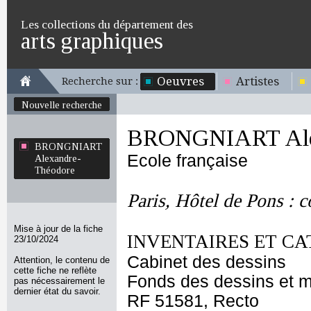
Les collections du département des
arts graphiques
Oeuvres
Artistes
Recherche sur :
Nouvelle recherche
BRONGNIART Alex
BRONGNIART
Ecole française
Alexandre-
Théodore
Paris, Hôtel de Pons : 
Mise à jour de la fiche
INVENTAIRES ET CA
23/10/2024
Cabinet des dessins
Attention, le contenu de
cette fiche ne reflète
Fonds des dessins et m
pas nécessairement le
dernier état du savoir.
RF 51581, Recto