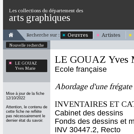
Les collections du département des
arts graphiques
Oeuvres
Artistes
Recherche sur :
Nouvelle recherche
LE GOUAZ Yves 
LE GOUAZ
Ecole française
Yves Marie
Abordage d'une frégate 
Mise à jour de la fiche
12/10/2022
INVENTAIRES ET CA
Attention, le contenu de
Cabinet des dessins
cette fiche ne reflète
pas nécessairement le
Fonds des dessins et m
dernier état du savoir.
INV 30447.2, Recto