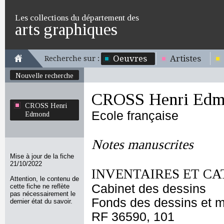
Les collections du département des
arts graphiques
Oeuvres
Artistes
Recherche sur :
Nouvelle recherche
CROSS Henri Edm
CROSS Henri
Ecole française
Edmond
Notes manuscrites
Mise à jour de la fiche
21/10/2022
INVENTAIRES ET CA
Attention, le contenu de
Cabinet des dessins
cette fiche ne reflète
pas nécessairement le
Fonds des dessins et m
dernier état du savoir.
RF 36590, 101