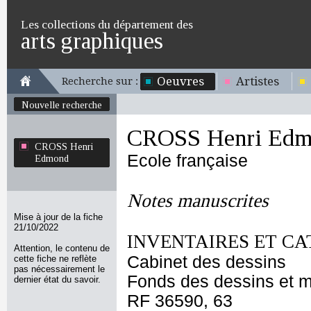
Les collections du département des
arts graphiques
Oeuvres
Artistes
Recherche sur :
Nouvelle recherche
CROSS Henri Edm
CROSS Henri
Ecole française
Edmond
Notes manuscrites
Mise à jour de la fiche
21/10/2022
INVENTAIRES ET CA
Attention, le contenu de
Cabinet des dessins
cette fiche ne reflète
pas nécessairement le
Fonds des dessins et m
dernier état du savoir.
RF 36590, 63