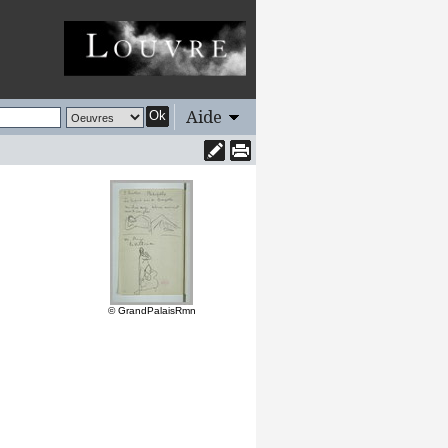
Aide
Ok
© GrandPalaisRmn