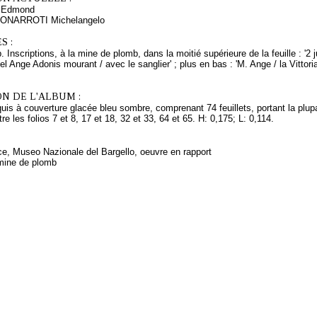
 Edmond
BUONARROTI Michelangelo
S :
Inscriptions, à la mine de plomb, dans la moitié supérieure de la feuille : '2 ju
el Ange Adonis mourant / avec le sanglier' ; plus en bas : 'M. Ange / la Vittoria
N DE L'ALBUM :
uis à couverture glacée bleu sombre, comprenant 74 feuillets, portant la plupar
e les folios 7 et 8, 17 et 18, 32 et 33, 64 et 65. H: 0,175; L: 0,114.
ce, Museo Nazionale del Bargello, oeuvre en rapport
mine de plomb