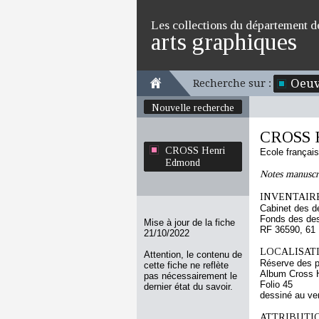
Les collections du département d
arts graphiques
Oeuv
Recherche sur :
Nouvelle recherche
CROSS 
CROSS Henri
Ecole françai
Edmond
Notes manuscri
INVENTAIRE
Cabinet des d
Fonds des des
Mise à jour de la fiche
RF 36590, 61
21/10/2022
LOCALISATI
Attention, le contenu de
Réserve des p
cette fiche ne reflète
Album Cross H
pas nécessairement le
Folio 45
dernier état du savoir.
dessiné au ve
ATTRIBUTI